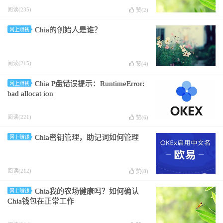
阅读(235)
赞(
2
)
Chia的创始人是谁？
网上赚钱
阅读(215)
赞(
4
)
Chia P盘错误提示：RuntimeError:
网上赚钱
bad allocat ion
阅读(221)
赞(
6
)
Chia密钥管理，助记词如何管理
网上赚钱
阅读(212)
赞(
8
)
Chia我的农场健康吗？如何确认
网上赚钱
Chia钱包在正常工作