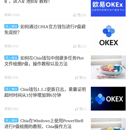
矿，进入矿池挖矿教程！
阅读(1506)
赞(
29
)
如何通过CHIA官方钱包进行P盘避
网上赚钱
免双挖？
阅读(235)
赞(
12
)
如何在Chia钱包中创建多任务Plot
网上赚钱
文件绘图P盘，操作教程以及方法
阅读(229)
赞(
8
)
Chia钱包1.1.2更新日志，重量证明
网上赚钱
超时时间从3分钟增加到6分钟
阅读(246)
赞(
7
)
Chia在Windows上使用PowerShell
网上赚钱
进行P盘绘图的教程，Chia操作方法