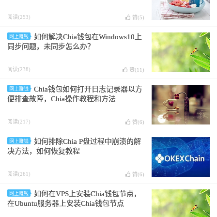
阅读(253)
赞(
5
)
如何解决Chia钱包在Windows10上
网上赚钱
同步问题，未同步怎么办？
阅读(238)
赞(
11
)
Chia钱包如何打开日志记录器以方
网上赚钱
便排查故障，Chia操作教程和方法
阅读(217)
赞(
6
)
如何排除Chia P盘过程中崩溃的解
网上赚钱
决方法，如何恢复教程
阅读(261)
赞(
6
)
如何在VPS上安装Chia钱包节点，
网上赚钱
在Ubuntu服务器上安装Chia钱包节点