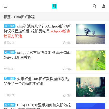
标签：Chia挖矿教程
chia矿池有几个？XCHpool矿池新
网上赚钱
协议教程最新版_挖矿费电吗
xchpool新协
议官方矿池
阅读(216)
赞(
3
)
xchpool官方新协议矿池-基于Chia
网上赚钱
Network配置教程
阅读(230)
赞(
4
)
⽕币矿池Chia挖矿教程操作方法，
网上赚钱
又多了一个Chia挖矿矿池
阅读(221)
赞(
1
)
Chia(XCH)奇亚币如何加入矿池挖
网上赚钱