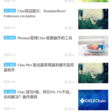
阅读(214)
赞(
6
)
Chia错误提示：RuntimeBrror:
网上赚钱
Unknown exception
阅读(198)
赞(
3
)
Plotman管理Chia 绘图操作的工具
网上赚钱
阅读(265)
赞(
4
)
Chia Plot 驱动器管理器和硬币监控
网上赚钱
器软件
阅读(230)
赞(
5
)
Chia 钱包P盘，停在0% 1%不动，
网上赚钱
如何解决？操作教程
阅读(257)
赞(
4
)