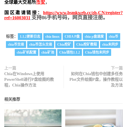
全球最大交易所
币安
，
国区邀请链接：
https://www.bsmkweb.cc/zh-CN/register?
支持86手机号码，网页直接注册。
ref=16003031
标签：
1.1.2更新日志
chia linux
CHIA P盘
chia p盘速度
chia币
chia币交易
chia币怎么交易
Chia挖矿
Chia挖矿教程
chia未同步
chia矿机配置
chia矿池
Chia钱包1.1.2
Chia钱包未同步
上一篇
下一篇
Chia在Windows上使用
如何在Chia钱包中创建多任务
PowerShell进行P盘绘图的教
Plot文件绘图P盘，操作教程以
程，Chia操作方法
及方法
相关推荐