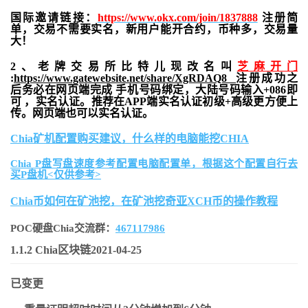
国际邀请链接：
https://www.okx.com/join/1837888
注册简
单，交易不需要实名，新用户能开合约，
币种多，交易量
大！
2、老牌交易所比特儿现改名叫
芝麻开门
:
https://www.gatewebsite.net/share/XgRDAQ8
注册成功之
后务必在网页端完成 手机号码绑定，大陆号码输入+086即
可 ，实名认证。推荐在APP端实名认证初级+高级更方便上
传。网页端也可以实名认证。
Chia矿机配置购买建议，什么样的电脑能挖CHIA
Chia P盘写盘速度参考配置电脑配置单，根据这个配置自行去
买P盘机<仅供参考>
Chia币如何在矿池挖，在矿池挖奇亚XCH币的操作教程
POC硬盘Chia交流群：
467117986
1.1.2 Chia区块链2021-04-25
已变更