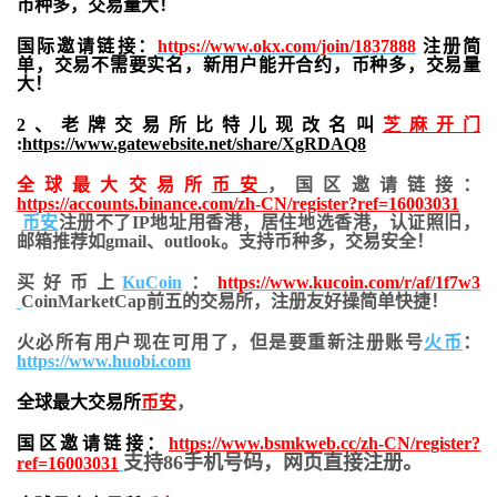
币种多，交易量大！
国际邀请链接：
https://www.okx.com/join/1837888
注册简
单，交易不需要实名，新用户能开合约，
币种多，交易量
大！
2、老牌交易所比特儿现改名叫
芝麻开门
:
https://www.gatewebsite.net/share/XgRDAQ8
全球最大交易所
币安
，国区邀请链接：
https://accounts.binance.com/zh-CN/register?ref=16003031
币安
注册不了IP地址用香港，居住地
选香港，认证照旧，
邮箱推荐如gmail、outlook。支持币种多，交易安全！
买好币上
KuCoin
：
https://www.kucoin.com/r/af/1f7w3
CoinMarketCap前五的交易所，注册友好操简单快捷！
火必所有用户现在可用了，但是要重新注册账号
火币
：
https://www.huobi.com
全球最大交易所
币安
，
国区邀请链接：
https://www.bsmkweb.cc/zh-CN/register?
支持86手机号码，网页直接注册。
ref=16003031