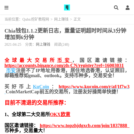
当前位置：
Qubic挖矿教程网
>
网上赚钱
>
正文
Chia钱包1.1.2更新日志，重量证明超时时间从3分钟
增加到6分钟
2021-04-25
分类：
网上赚钱
阅读(248)
全球最大交易所
币安
，国区邀请链接：
https://accounts.binance.com/zh-CN/register?ref=16003031
币安
注册不了IP地址用香港，居住地
选香港，认证照旧，
邮箱推荐如gmail、outlook。支持币种多，交易安全！
买好币上
KuCoin
：
https://www.kucoin.com/r/af/1f7w3
CoinMarketCap前五的交易所，注册友好操简单快捷！
目前不清退的交易所推荐：
1、全球第二大交易所
OKX欧意
国区邀请链接：
https://www.topzhjdgxcb.com/join/1837888
币种多，交易量大！