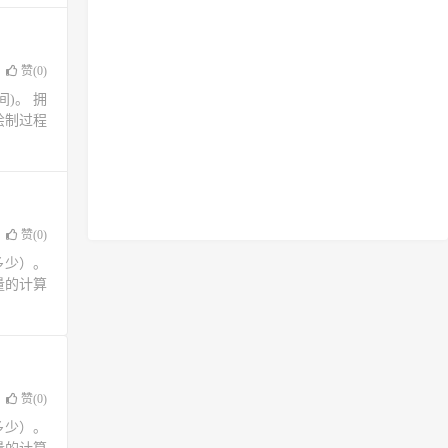
赞(
0
)
)。 拥
绘制过程
赞(
0
)
多少）。
量的计算
赞(
0
)
多少）。