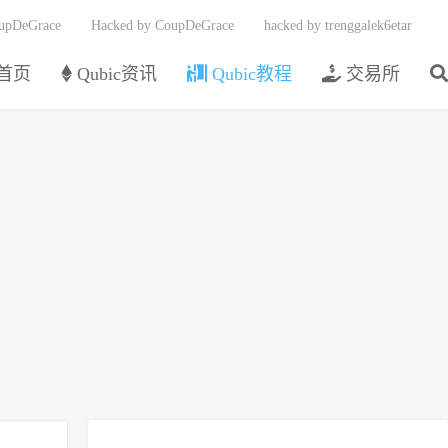
upDeGrace
Hacked by CoupDeGrace
hacked by trenggalek6etar
首页
Qubic资讯
Qubic教程
交易所