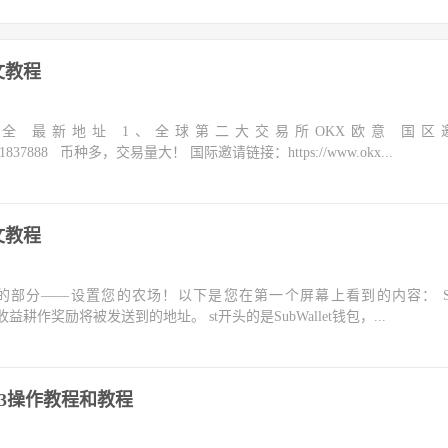
中文教程
大全 最新地址 1、全球第二大交易所OKX欧意 国区
m/join/1837888 币种多，交易量大！ 国际邀请链接：https://www.okx...
中文教程
激动人心的部分——设置您的农场！以下是您在第一个屏幕上看到的内容： Subs
您的收益耕作奖励将被发送到的地址。 st开头的是SubWallet钱包，...
AI3操作教程和教程