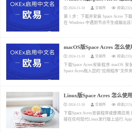
2024-11-10
交易所
阅读(232)
第 1 步：下载并安装 Space Acres 
在 Windows 中遇到节点不生成输
macOS版Space Acres
2024-11-10
交易所
阅读(233)
下载Space Acres安装程序 macOS 
Space Acres拖入您的“应用程序”
Linux版Space Acres 
2024-11-10
交易所
阅读(215)
下载Space Acres安装程序或便携应用​ 
接在任何现代Linux发行版上运行.AppI