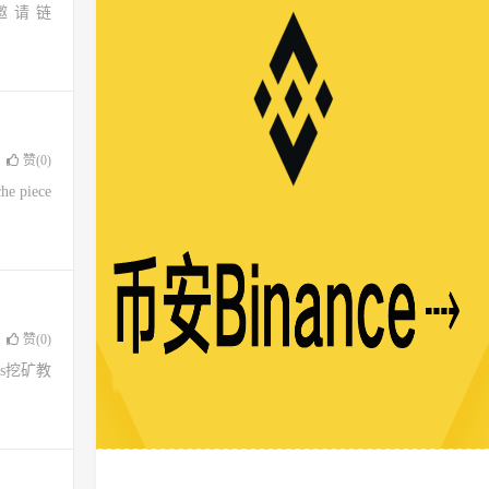
邀请链
赞(
0
)
 piece
赞(
0
)
ws挖矿教