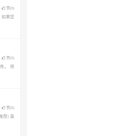
赞(
0
)
码 如果您
赞(
0
)
程序。 将
赞(
0
)
推荐) 直