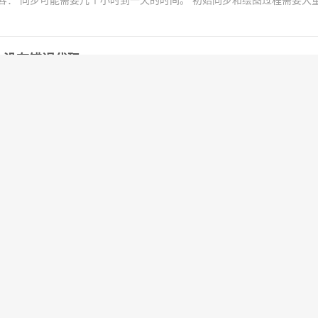
容： 同步可能需要几个小时到一天的时间。 初始同步和绘图过程需要大
无输出，没有错误代码
生输出且不显示任何错误代码的情况 很可能您需要安装最新版本的 Visual
cord 验证农民角色
上的已验证农民角色！ 您可以通过 Astral Block Explorer 跟踪您的
取了区块或投票奖励，你现在可以通过 Astral 将你的 D...