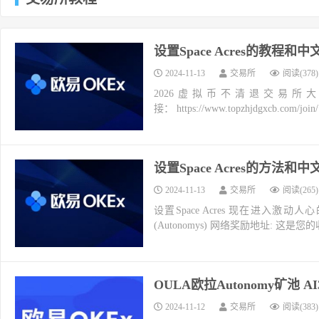
设置Space Acres的教程和
2024-11-13
交易所
阅读(378)
2026虚拟币不清退交易所
接： https://www.topzhjdgxcb.co
设置Space Acres的方法和
2024-11-13
交易所
阅读(265)
设置Space Acres​ 现在进入
(Autonomys) 网络奖励地址: 这是
OULA欧拉Autonomy矿池 
2024-11-12
交易所
阅读(383)