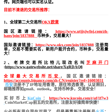
传。网页端也可以实名认证。
目前不清退的交易所推荐：
1、全球第二大交易所
OKX欧意
国区邀请链接：
https://www.utjjxjwfnj.com/zh-
hans/join/1837888
币种多，交易量大！
国际邀请链接：
https://www.okx.com/join/1837888
注册简
单，交易不需要实名，新用户能开合约，
币种多，交易量
大！
2、老牌交易所比特儿现改名叫
芝麻开门
:
https://www.gatewebsite.net/share/XgRDAQ8
全球最大交易所
币安
，国区邀请链接：
https://accounts.binance.com/zh-CN/register?ref=16003031
币安
注册不了IP地址用香港，居住地
选香港，认证照旧，
邮箱推荐如gmail、outlook。支持币种多，交易安全！
买好币上
KuCoin
：
https://www.kucoin.com/r/af/1f7w3
CoinMarketCap前五的交易所，注册友好操简单快捷！
火必所有用户现在可用了，但是要重新注册账号
火币
：