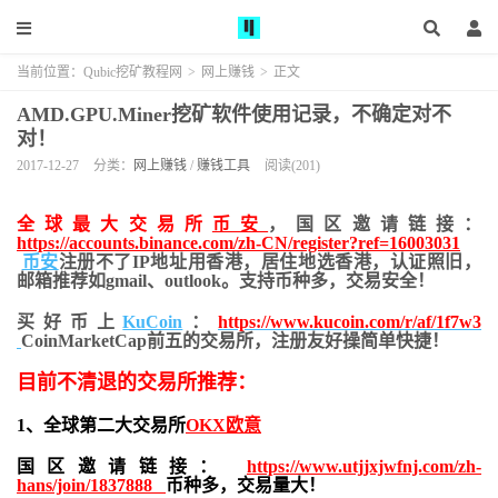
当前位置：
Qubic挖矿教程网
>
网上赚钱
>
正文
AMD.GPU.Miner挖矿软件使用记录，不确定对不
对！
2017-12-27
分类：
网上赚钱
/
赚钱工具
阅读(201)
全球最大交易所
币安
，国区邀请链接：
https://accounts.binance.com/zh-CN/register?ref=16003031
币安
注册不了IP地址用香港，居住地
选香港，认证照旧，
邮箱推荐如gmail、outlook。支持币种多，交易安全！
买好币上
KuCoin
：
https://www.kucoin.com/r/af/1f7w3
CoinMarketCap前五的交易所，注册友好操简单快捷！
目前不清退的交易所推荐：
1、全球第二大交易所
OKX欧意
国区邀请链接：
https://www.utjjxjwfnj.com/zh-
hans/join/1837888
币种多，交易量大！