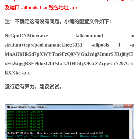
及端口 -allpools 1 -u 钱包地址 -p x
注：不确定这有没有问题，小编的配置文件如下：
NsGpuCNMiner.exe talkcoin-mod -o
stratum+tcp://pool.mananet.net:3333 -allpools 1 -u
MnAHbHk5d7pXWYTm9FzQ9NVGnJcdgMmurSJRtj8iyH
xF62sqggBSEi9doxf7bPsLckAfHD4jX9GrZZcgwUr7297G1i
BXXkc -p x
运行后有算力，建议试试。