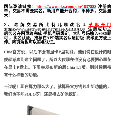
国际邀请链接：
https://www.okx.com/join/1837888
注册简
单，交易不需要实名，新用户能开合约，
币种多，交易量
大！
2、老牌交易所比特儿现改名叫
芝麻开门
:
https://www.gatewebsite.net/share/XgRDAQ8
注册成功之
后务必在网页端完成 手机号码绑定，大陆号码输入+086即
可 ，实名认证。推荐在APP端实名认证初级+高级更方便上
传。网页端也可以实名认证。
Chia官方说，以后不会有显卡P盘功能，他们说在设计的时
候就考虑到这个问题了，所以大伙现在也没有必要把心思花
在显卡P盘上。下周会发布新的版Chia 1.1版。到时候期待
有什么样新的功能。
不过呢！现在算力那么大了。就算是官方钱包出新功能的，
我们也不能SOLO呀！还是得去矿池挖矿。