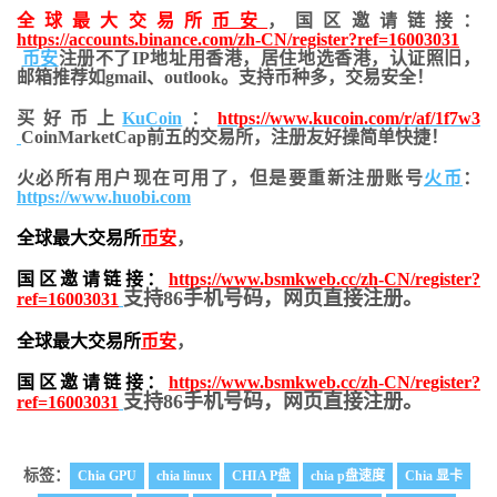
全球最大交易所
币安
，国区邀请链接：
https://accounts.binance.com/zh-CN/register?ref=16003031
币安
注册不了IP地址用香港，居住地
选香港，认证照旧，
邮箱推荐如gmail、outlook。支持币种多，交易安全！
买好币上
KuCoin
：
https://www.kucoin.com/r/af/1f7w3
CoinMarketCap前五的交易所，注册友好操简单快捷！
火必所有用户现在可用了，但是要重新注册账号
火币
：
https://www.huobi.com
全球最大交易所
币安
，
国区邀请链接：
https://www.bsmkweb.cc/zh-CN/register?
支持86手机号码，网页直接注册。
ref=16003031
全球最大交易所
币安
，
国区邀请链接：
https://www.bsmkweb.cc/zh-CN/register?
支持86手机号码，网页直接注册。
ref=16003031
标签：
Chia GPU
chia linux
CHIA P盘
chia p盘速度
Chia 显卡