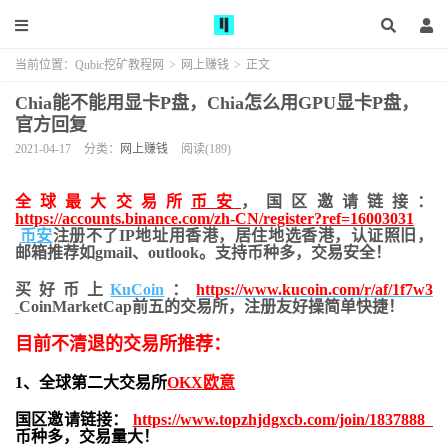
当前位置：
Qubic挖矿教程网
>
网上赚钱
>
正文
Chia能不能用显卡P盘，Chia怎么用GPU显卡P盘，
官方回复
2021-04-17
分类：
网上赚钱
阅读(189)
全球最大交易所
币安
，国区邀请链接：
https://accounts.binance.com/zh-CN/register?ref=16003031
币安
注册不了IP地址用香港，居住地
选香港，认证照旧，
邮箱推荐如gmail、outlook。支持币种多，交易安全！
买好币上
KuCoin
：
https://www.kucoin.com/r/af/1f7w3
CoinMarketCap前五的交易所，注册友好操简单快捷！
目前不清退的交易所推荐：
1、全球第二大交易所
OKX欧意
国区邀请链接：
https://www.topzhjdgxcb.com/join/1837888
币种多，交易量大！