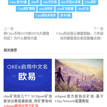
Chia 显卡P盘
chia币
chia币交易
chia币怎么交易
Chia挖矿
Chia挖矿教程
chia未同步
chia矿机配置
chia矿池
Chia钱包未同步
显卡P盘
上一篇
下一篇
挖Chia币用16TB和18TB大硬盘
Chia的出现让硬盘短缺，几年前
的区？为什么要用大盘
买的硬盘现在卖还能赚点钱！
相关推荐
chia矿池有几个？XCHpool矿池
xchpool官方新协议矿池-基于
新协议教程最新版_挖矿费电吗
Chia Network配置教程
xchpool新协议官方矿池