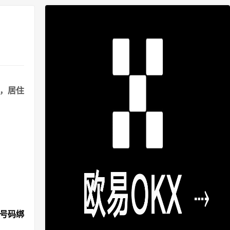
港，居住
机号码绑