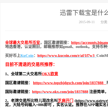
迅雷下载宝是什
2015-09-11
分类
全球最大交易所
币安
，国区邀请链接：
https://accounts.bina
地
选香港，认证照旧，
邮箱推荐如gmail、outlook。支持
买好币上
KuCoin
：
https://www.kucoin.com/r/af/1f7w3
Coi
目前不清退的交易所推荐：
1、全球第二大交易所
OKX欧意
国区邀请链接：
https://www.topzhjdgxcb.com/join/1837888
国际邀请链接：
https://www.okx.com/join/1837888
注册简单，
2、老牌交易所比特儿现改名叫
芝麻开门
:
https://www.gatew
定，大陆号码输入+086即可 ，实名认证。推荐在APP端