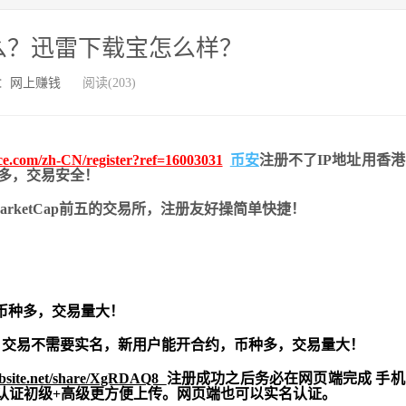
么？迅雷下载宝怎么样？
：
网上赚钱
阅读(203)
nce.com/zh-CN/register?ref=16003031
币安
注册不了IP地址用香
币种多，交易安全！
nMarketCap前五的交易所，注册友好操简单快捷！
币种多，交易量大！
交易不需要实名，新用户能开合约，
币种多，交易量大！
ebsite.net/share/XgRDAQ8
注册成功之后务必在网页端完成 手
实名认证初级+高级更方便上传。网页端也可以实名认证。