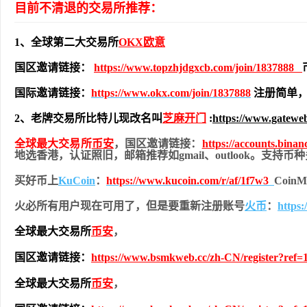
目前不清退的交易所推荐：
1、全球第二大交易所
OKX欧意
国区邀请链接：
https://www.topzhjdgxcb.com/join/1837888
国际邀请链接：
https://www.okx.com/join/1837888
注册简单，
2、老牌交易所比特儿现改名叫
芝麻开门
:
https://www.gatewe
全球最大交易所
币安
，国区邀请链接：
https://accounts.bina
地
选香港，认证照旧，
邮箱推荐如gmail、outlook。支持
买好币上
KuCoin
：
https://www.kucoin.com/r/af/1f7w3
Coi
火必所有用户现在可用了，但是要重新注册账号
火币
：
https
全球最大交易所
币安
，
国区邀请链接：
https://www.bsmkweb.cc/zh-CN/register?ref=
全球最大交易所
币安
，