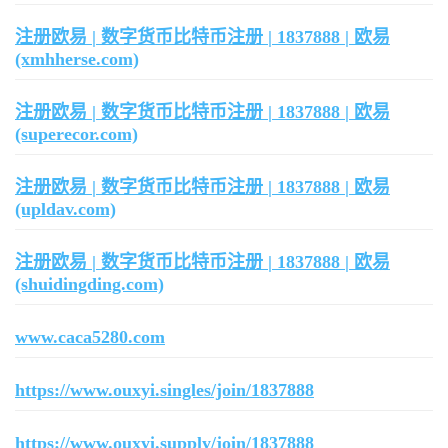
注册欧易 | 数字货币比特币注册 | 1837888 | 欧易
(xmhherse.com)
注册欧易 | 数字货币比特币注册 | 1837888 | 欧易
(superecor.com)
注册欧易 | 数字货币比特币注册 | 1837888 | 欧易
(upldav.com)
注册欧易 | 数字货币比特币注册 | 1837888 | 欧易
(shuidingding.com)
www.caca5280.com
https://www.ouxyi.singles/join/1837888
https://www.ouxyi.supply/join/1837888