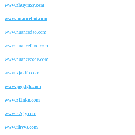
www.zhuyinxy.com
www.nuancebot.com
www.nuancedao.com
www.nuancefund.com
www.nuancecode.com
www.kjgklfh.com
www.jasjdgh.com
www.zj1nkg.com
www.22giy.com
www.iihvvs.com