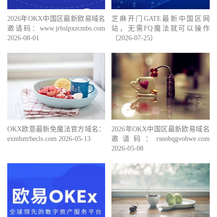
2026年OKX中国区最新欧易域名
芝麻开门GATE最新中国区网
邀请码：www.jrbslpxzcmbs.com
站，无需FQ魔法就可以操作
2026-08-01
（2026-07-25）
OKX欧意最新免魔法官方域名：
2026年OKX中国区最新欧易域名
exmbztrbecls.com 2026-05-13
邀请码：rsnobqgvobwe.com
2026-05-08