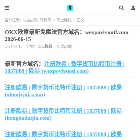
当前位置：
Qubic挖矿教程网
>
网上赚钱
>
正文
OKX欧意最新免魔法官方域名：wexpovivuotl.com
2026-06-15
2024-06-15
分类：
网上赚钱
阅读(588)
最新官方域名：
注册欧易 | 数字货币比特币注册 |
1837888 | 欧易 (wexpovivuotl.com)
注册欧易 | 数字货币比特币注册 | 1837888 | 欧易
(olmojzjxjs.com)
注册欧易 | 数字货币比特币注册 | 1837888 | 欧易
(hongdadaijia.com)
注册欧易 | 数字货币比特币注册 | 1837888 | 欧易