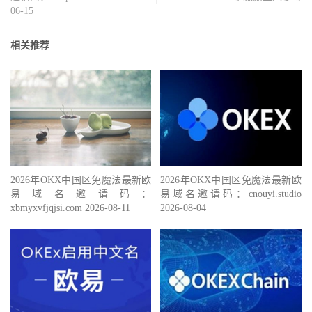
06-15
相关推荐
2026年OKX中国区免魔法最新欧
2026年OKX中国区免魔法最新欧
易域名邀请码：
易域名邀请码：cnouyi.studio
xbmyxvfjqjsi.com 2026-08-11
2026-08-04