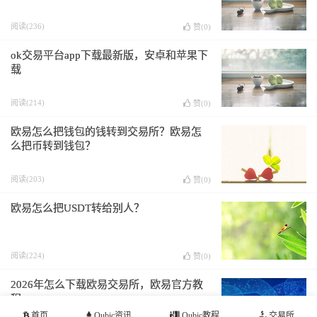
阅读(236)
赞(
0
)
ok交易平台app下载最新版，安卓和苹果下
载
阅读(214)
赞(
0
)
欧易怎么把钱包的钱转到交易所？欧易怎
么把币转到钱包？
阅读(203)
赞(
0
)
欧易怎么把USDT转给别人？
阅读(224)
赞(
0
)
2026年怎么下载欧易交易所，欧易官方教
程
首页
Qubic资讯
Qubic教程
交易所