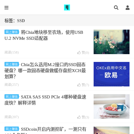
标签：SSD
将Chia地块移至农场，使用USB
网上赚钱
U.2 NVMe SSD适配器
阅读(158)
赞(
0
)
Chia怎么选用M.2接口的SSD固态
网上赚钱
硬盘？哪一款固态硬盘做缓存盘挖XCH最
划算？
阅读(257)
赞(
7
)
SATA SAS SSD PCIe 4哪种硬盘速
网上赚钱
度快？解释详情
阅读(207)
赞(
3
)
SSDcoin开启内测挖矿，一测只有
网上赚钱