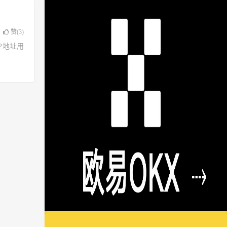
赞(
3
)
了IP地址用