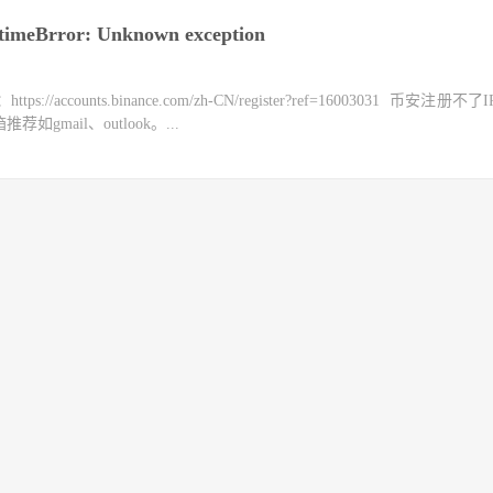
Brror: Unknown exception
counts.binance.com/zh-CN/register?ref=16003031 币安注册不
mail、outlook。...