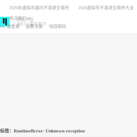
2026年虚拟币国内不清退交易所
2026虚拟币不清退交易所大全
关注我们
欢迎光临
我们一直在努力
Hi, 请登录
我要注册
找回密码
标签：RuntimeBrror: Unknown exception