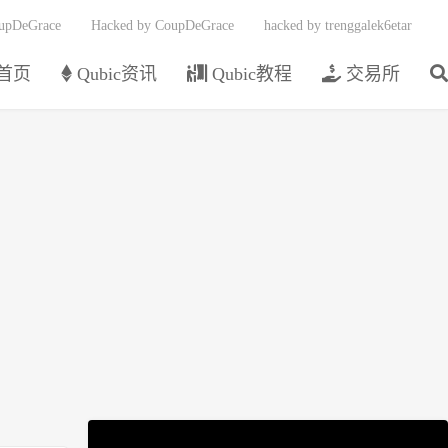
upDeGrace
Hacked by CoupDeGrace
hacked by trenggalek6etar
首页
Qubic资讯
Qubic教程
交易所