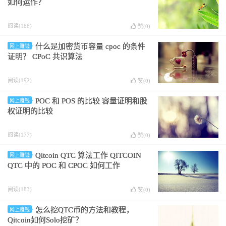
如何运作？
阅读(188)
赞(
0
)
什么是加密货币容量 cpoc 的条件
网上赚钱
证明？ CPoC 共识算法
阅读(192)
赞(
0
)
POC 和 POS 的比较 容量证明和股
网上赚钱
权证明的比较
阅读(177)
赞(
0
)
Qitcoin QTC 算法工作 QITCOIN
网上赚钱
QTC 中的 POC 和 CPOC 如何工作
阅读(183)
赞(
0
)
怎么挖QTC币的方法和教程，
网上赚钱
Qitcoin如何Solo挖矿？