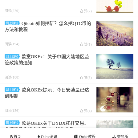
阅读(229)
赞(
2
)
Qitcoin如何挖矿？怎么挖QTC币的
网上赚钱
方法和教程
阅读(194)
赞(
1
)
欧意OKEx：关于中国大陆地区监
网上赚钱
管政策的通知
阅读(188)
赞(
6
)
欧意OKEx提示：今日安装量已达
网上赚钱
到限制
阅读(156)
赞(
4
)
欧易OKEx关于DYDX杠杆交易、
网上赚钱
余币宝及永续合约正式上线的公告
首页
Qubic资讯
Qubic教程
交易所