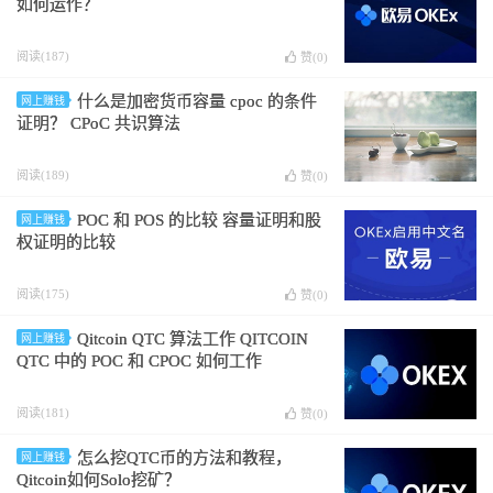
如何运作？
阅读(187)
赞(
0
)
什么是加密货币容量 cpoc 的条件
网上赚钱
证明？ CPoC 共识算法
阅读(189)
赞(
0
)
POC 和 POS 的比较 容量证明和股
网上赚钱
权证明的比较
阅读(175)
赞(
0
)
Qitcoin QTC 算法工作 QITCOIN
网上赚钱
QTC 中的 POC 和 CPOC 如何工作
阅读(181)
赞(
0
)
怎么挖QTC币的方法和教程，
网上赚钱
Qitcoin如何Solo挖矿？