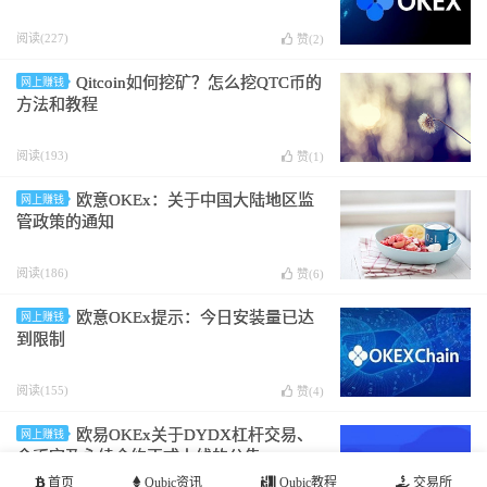
阅读(227)
赞(
2
)
Qitcoin如何挖矿？怎么挖QTC币的
网上赚钱
方法和教程
阅读(193)
赞(
1
)
欧意OKEx：关于中国大陆地区监
网上赚钱
管政策的通知
阅读(186)
赞(
6
)
欧意OKEx提示：今日安装量已达
网上赚钱
到限制
阅读(155)
赞(
4
)
欧易OKEx关于DYDX杠杆交易、
网上赚钱
余币宝及永续合约正式上线的公告
首页
Qubic资讯
Qubic教程
交易所