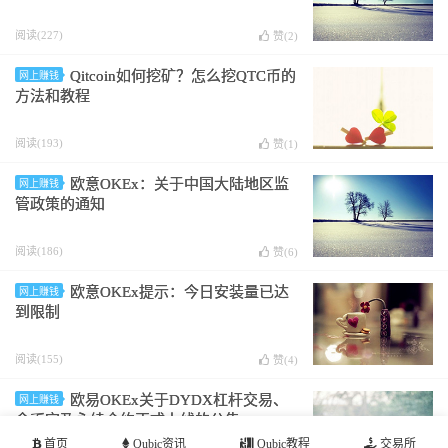
阅读(227)
赞(
2
)
Qitcoin如何挖矿？怎么挖QTC币的
网上赚钱
方法和教程
阅读(193)
赞(
1
)
欧意OKEx：关于中国大陆地区监
网上赚钱
管政策的通知
阅读(186)
赞(
6
)
欧意OKEx提示：今日安装量已达
网上赚钱
到限制
阅读(155)
赞(
4
)
欧易OKEx关于DYDX杠杆交易、
网上赚钱
余币宝及永续合约正式上线的公告
首页
Qubic资讯
Qubic教程
交易所