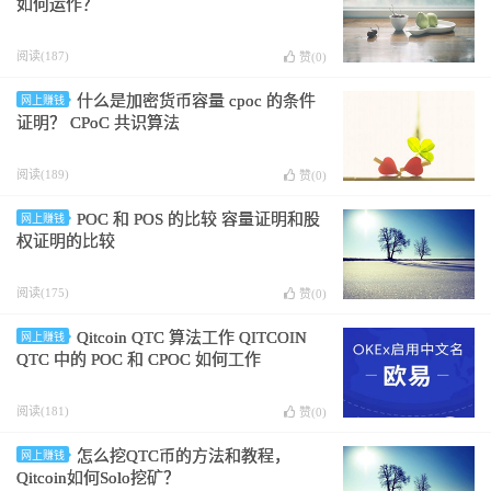
如何运作？
阅读(187)
赞(
0
)
什么是加密货币容量 cpoc 的条件
网上赚钱
证明？ CPoC 共识算法
阅读(189)
赞(
0
)
POC 和 POS 的比较 容量证明和股
网上赚钱
权证明的比较
阅读(175)
赞(
0
)
Qitcoin QTC 算法工作 QITCOIN
网上赚钱
QTC 中的 POC 和 CPOC 如何工作
阅读(181)
赞(
0
)
怎么挖QTC币的方法和教程，
网上赚钱
Qitcoin如何Solo挖矿？