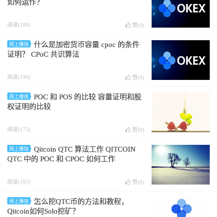
如何运作？
阅读(188)
赞(
0
)
什么是加密货币容量 cpoc 的条件
网上赚钱
证明？ CPoC 共识算法
阅读(190)
赞(
0
)
POC 和 POS 的比较 容量证明和股
网上赚钱
权证明的比较
阅读(175)
赞(
0
)
Qitcoin QTC 算法工作 QITCOIN
网上赚钱
QTC 中的 POC 和 CPOC 如何工作
阅读(182)
赞(
0
)
怎么挖QTC币的方法和教程，
网上赚钱
Qitcoin如何Solo挖矿？