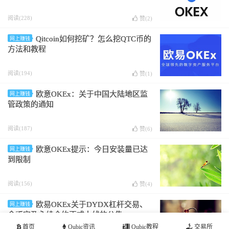
阅读(228)
赞(
2
)
Qitcoin如何挖矿？怎么挖QTC币的
网上赚钱
方法和教程
阅读(194)
赞(
1
)
欧意OKEx：关于中国大陆地区监
网上赚钱
管政策的通知
阅读(187)
赞(
6
)
欧意OKEx提示：今日安装量已达
网上赚钱
到限制
阅读(156)
赞(
4
)
欧易OKEx关于DYDX杠杆交易、
网上赚钱
余币宝及永续合约正式上线的公告
首页
Qubic资讯
Qubic教程
交易所