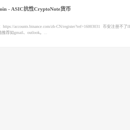
n - ASIC抗性CryptoNote货币
counts.binance.com/zh-CN/register?ref=16003031 币安注册不
mail、outlook。...