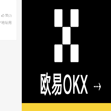
赞(
2
)
了IP地址用