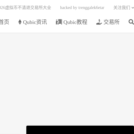
2026虚拟币不清退交易所大全
hacked by trenggalek6etar
关注我们
首页
Qubic资讯
Qubic教程
交易所