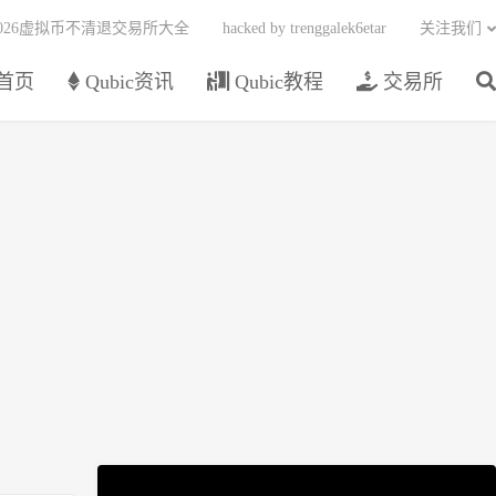
2026虚拟币不清退交易所大全
hacked by trenggalek6etar
关注我们
首页
Qubic资讯
Qubic教程
交易所