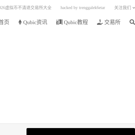
2026虚拟币不清退交易所大全
hacked by trenggalek6etar
关注我们
首页
Qubic资讯
Qubic教程
交易所