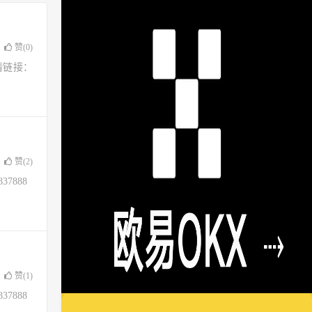
赞(
0
)
请链接：
赞(
2
)
37888
赞(
1
)
37888