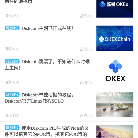
何在矿池挖币
阅读(184)
赞(
1
)
Diskcoin主网已正式在线！
网上赚钱
阅读(160)
赞(
0
)
Diskcoin跳票了，不知道什么时候
网上赚钱
上主网！
阅读(164)
赞(
0
)
Diskcoin单独挖掘的教程，
网上赚钱
Diskcoin官方Linux教程SOLO
阅读(183)
赞(
0
)
使用Diskcoin PID生成的Plots的文
网上赚钱
件可以挖其它的POC币，挖其它POC币的