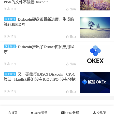
Plots的文件不能挖Diskcoin
阅读(181)
赞(
0
)
Diskcoin硬盘币最新进展，生成脑
网上赚钱
钱包和PID号
阅读(171)
赞(
1
)
Diskcoin推出了Testnet挖掘应用程
网上赚钱
序
阅读(147)
赞(
0
)
又一硬盘币[DISC] Diskcoin | CPoC
网上赚钱
算法 | Hardisk采矿|没有ICO / IPO |没有预挖
阅读(171)
赞(
1
)
© 2026-2026
Qubic挖矿教程网
网站地图
首页
Qubic资讯
Qubic教程
交易所