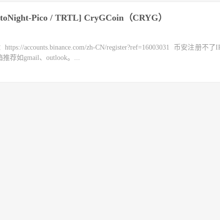
ptoNight-Pico / TRTL] CryGCoin（CRYG）
counts.binance.com/zh-CN/register?ref=16003031 币安注册不
mail、outlook。...