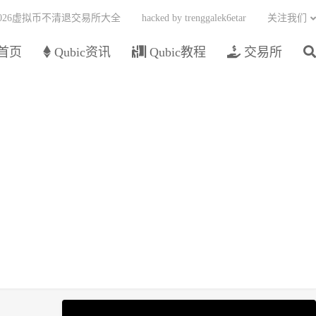
2026虚拟币不清退交易所大全
hacked by trenggalek6etar
关注我们
首页
Qubic资讯
Qubic教程
交易所