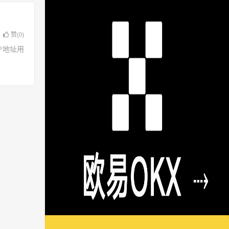
赞(
0
)
了IP地址用