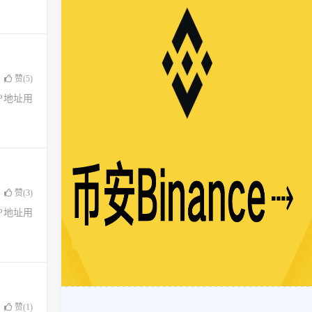
赞(
5
)
了IP地址用
赞(
3
)
了IP地址用
赞(
1
)