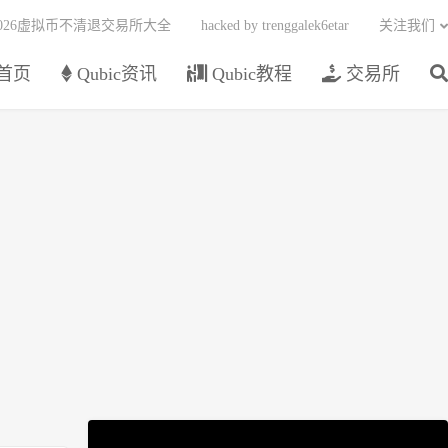
2026虚拟币不清退交易所大全
hacked by trenggalek6etar
关注我们
首页
Qubic资讯
Qubic教程
交易所