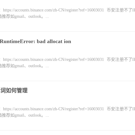
counts.binance.com/zh-CN/register?ref=16003031 币安注册不
mail、outlook。...
imeError: bad allocat ion
counts.binance.com/zh-CN/register?ref=16003031 币安注册不
mail、outlook。...
记词如何管理
counts.binance.com/zh-CN/register?ref=16003031 币安注册不
mail、outlook。...