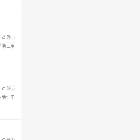
赞(
3
)
了IP地址用
赞(
0
)
了IP地址用
赞(
1
)