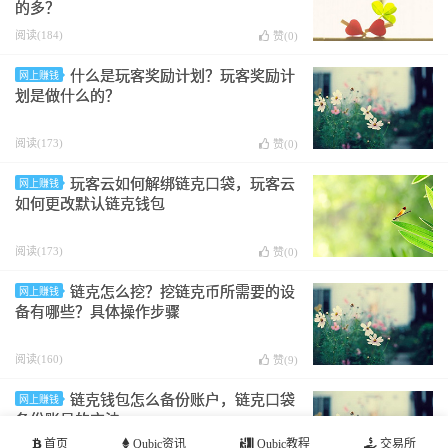
的多？
阅读(184)
赞(
0
)
什么是玩客奖励计划？玩客奖励计
网上赚钱
划是做什么的？
阅读(173)
赞(
0
)
玩客云如何解绑链克口袋，玩客云
网上赚钱
如何更改默认链克钱包
阅读(173)
赞(
0
)
链克怎么挖？挖链克币所需要的设
网上赚钱
备有哪些？具体操作步骤
阅读(160)
赞(
9
)
链克钱包怎么备份账户，链克口袋
网上赚钱
备份账号的方法
首页
Qubic资讯
Qubic教程
交易所