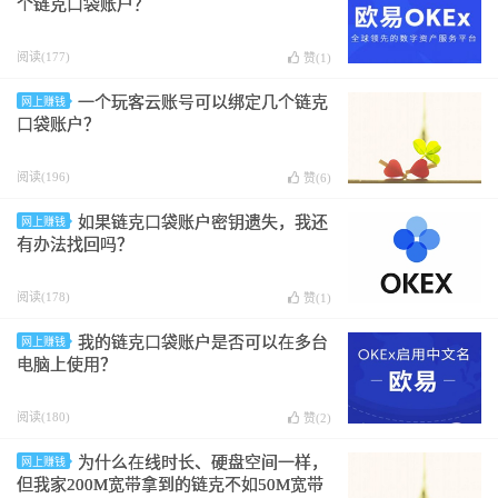
个链克口袋账户？
阅读(177)
赞(
1
)
一个玩客云账号可以绑定几个链克
网上赚钱
口袋账户？
阅读(196)
赞(
6
)
如果链克口袋账户密钥遗失，我还
网上赚钱
有办法找回吗？
阅读(178)
赞(
1
)
我的链克口袋账户是否可以在多台
网上赚钱
电脑上使用？
阅读(180)
赞(
2
)
为什么在线时长、硬盘空间一样，
网上赚钱
但我家200M宽带拿到的链克不如50M宽带