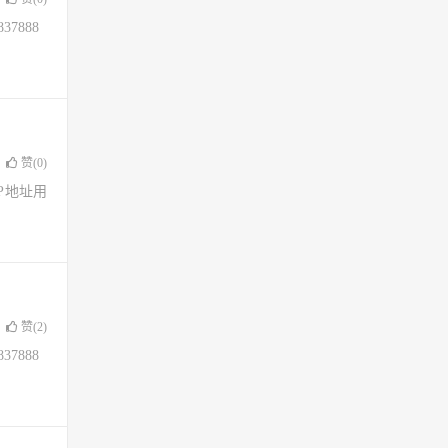
37888
赞(
0
)
了IP地址用
赞(
2
)
37888