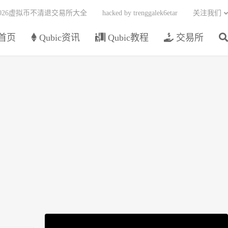
2026虚拟币不清退交易所大全
hacked by trenggalek6etar
关注我们
首页
Qubic资讯
Qubic教程
交易所