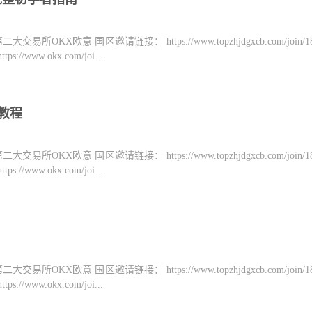
KX欧意 国区邀请链接： https://www.topzhjdgxcb.com/join/18
ww.okx.com/joi...
细教程
KX欧意 国区邀请链接： https://www.topzhjdgxcb.com/join/18
ww.okx.com/joi...
KX欧意 国区邀请链接： https://www.topzhjdgxcb.com/join/18
ww.okx.com/joi...