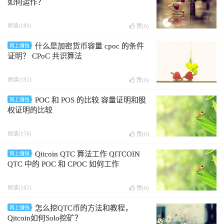
如何运作？
阅读(188)
赞(
0
)
什么是加密货币容量 cpoc 的条件
网上赚钱
证明？ CPoC 共识算法
阅读(192)
赞(
0
)
POC 和 POS 的比较 容量证明和股
网上赚钱
权证明的比较
阅读(176)
赞(
0
)
Qitcoin QTC 算法工作 QITCOIN
网上赚钱
QTC 中的 POC 和 CPOC 如何工作
阅读(182)
赞(
0
)
怎么挖QTC币的方法和教程，
网上赚钱
Qitcoin如何Solo挖矿？