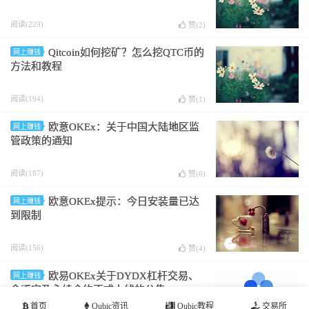
阅读(229)
赞(
2
)
Qitcoin如何挖矿？怎么挖QTC币的
网上赚钱
方法和教程
阅读(194)
赞(
1
)
欧意OKEx：关于中国大陆地区监
网上赚钱
管政策的通知
阅读(187)
赞(
6
)
欧意OKEx提示：今日安装量已达
网上赚钱
到限制
阅读(156)
赞(
4
)
欧易OKEx关于DYDX杠杆交易、
网上赚钱
余币宝及永续合约正式上线的公告
首页
Qubic资讯
Qubic教程
交易所