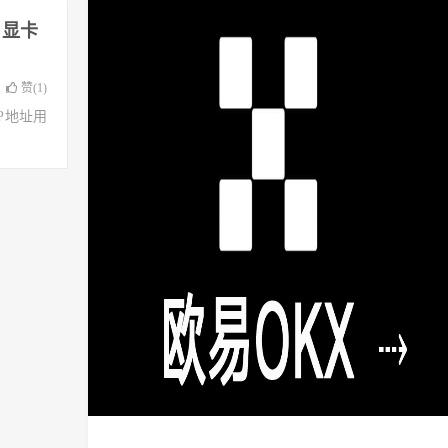
 显卡
赞(
1
)
了IP地址用