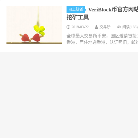
VeriBlock币官方
网上赚钱
挖矿工具
2019-03-22
交易所
阅读(183)
全球最大交易所币安，国区邀请链接：https://ac
香港，居住地选香港，认证照旧，邮箱推荐如g