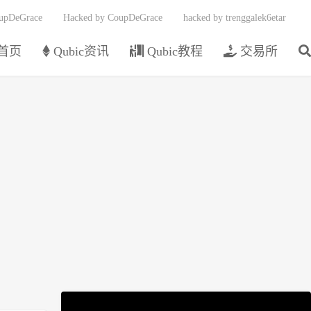
upDeGrace
Hacked by CoupDeGrace
hacked by trenggalek6etar
首页
Qubic资讯
Qubic教程
交易所