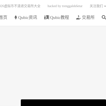
2026虚拟币不清退交易所大全
hacked by trenggalek6etar
关注我们
首页
Qubic资讯
Qubic教程
交易所