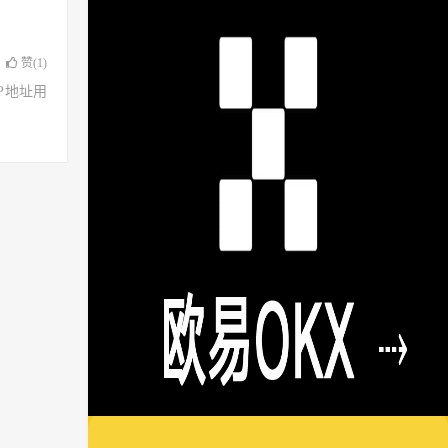
赞(
1
)
了IP地址用