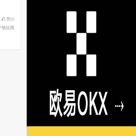
赞(
0
)
了IP地址用