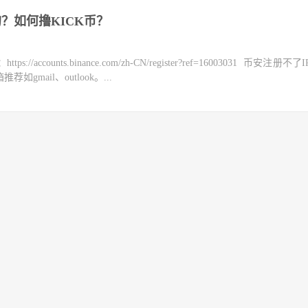
来的？如何撸KICK币？
counts.binance.com/zh-CN/register?ref=16003031 币安注册不
mail、outlook。...