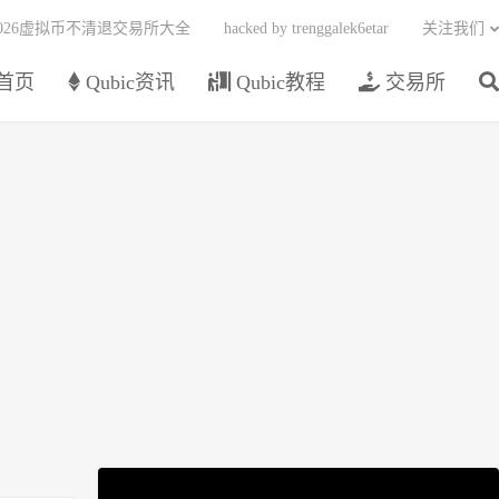
2026虚拟币不清退交易所大全
hacked by trenggalek6etar
关注我们
首页
Qubic资讯
Qubic教程
交易所