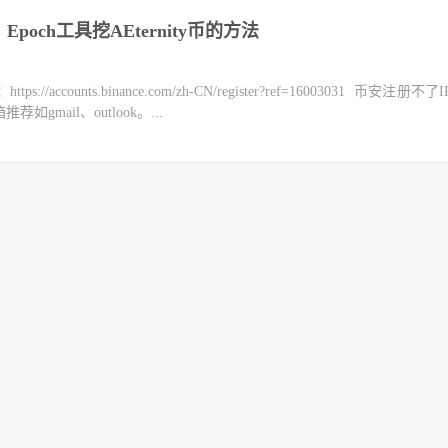
Epoch工具挖AEternity币的方法
counts.binance.com/zh-CN/register?ref=16003031 币安注册不
mail、outlook。...