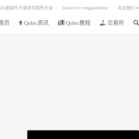
2026虚拟币不清退交易所大全
hacked by trenggalek6etar
关注我们
首页
Qubic资讯
Qubic教程
交易所