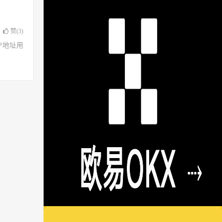
赞(
3
)
了IP地址用