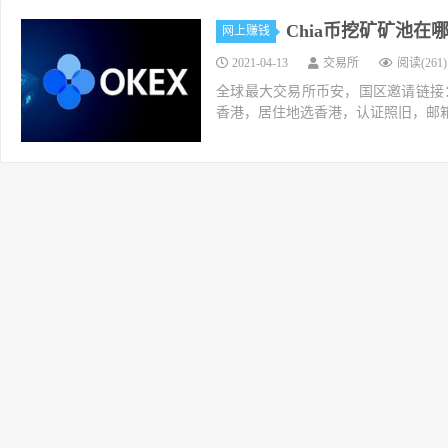
Chia币挖矿矿池在
网上赚钱
2021-04-13
交易所
阅读(261)
全球最大交易所币安，国区邀请链接：https://ac
香港，居住地选香港，认证照旧，邮箱推荐如g