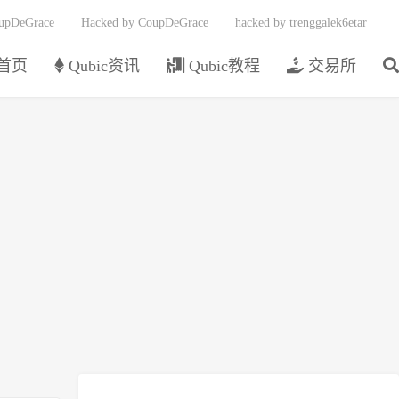
upDeGrace
Hacked by CoupDeGrace
hacked by trenggalek6etar
首页
Qubic资讯
Qubic教程
交易所