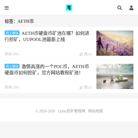
标签：AETH币
AETH币硬盘币矿池在哪？如何进
网上赚钱
行挖矿，UUPOOL池最新上线
阅读(186)
赞(
0
)
激情高涨的一个POC币，AETH币
网上赚钱
硬盘币如何挖矿，官方网站教程矿池！
阅读(208)
赞(
0
)
© 2026-2026
Qubic挖矿教程网
网站地图