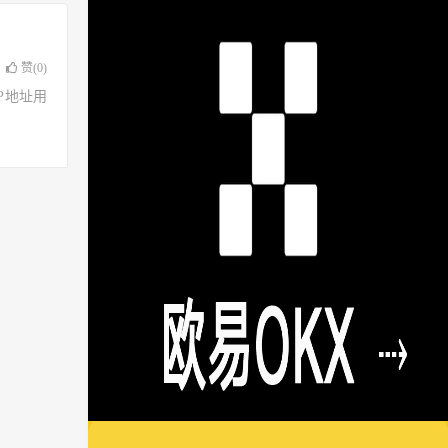
赞(
0
)
了IP地址用