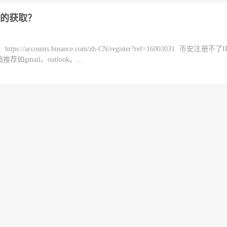
的获取？
counts.binance.com/zh-CN/register?ref=16003031 币安注册不
mail、outlook。...