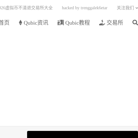
2026虚拟币不清退交易所大全
hacked by trenggalek6etar
关注我们
首页
Qubic资讯
Qubic教程
交易所