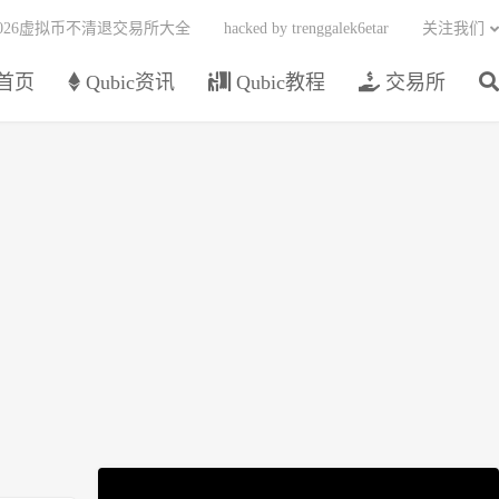
2026虚拟币不清退交易所大全
hacked by trenggalek6etar
关注我们
首页
Qubic资讯
Qubic教程
交易所