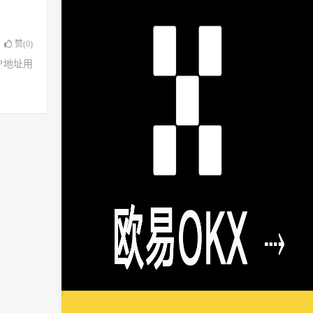
赞(
0
)
了IP地址用