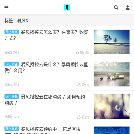
标签：暴风X
暴风播控云怎么买？在哪买？购买
网上赚钱
方式？
阅读(161)
赞(
15
)
暴风播控云是什么？暴风播控云能
网上赚钱
做什么用？
阅读(150)
赞(
2
)
暴风播控云在哪购买 ？如何预约
网上赚钱
购买 ？
阅读(152)
赞(
2
)
暴风播控云预约中！ 它是区块
网上赚钱