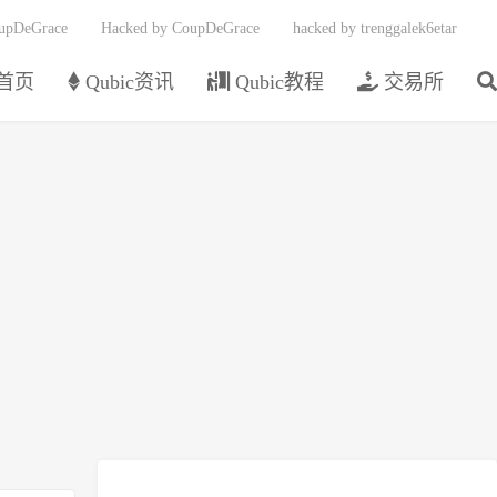
upDeGrace
Hacked by CoupDeGrace
hacked by trenggalek6etar
首页
Qubic资讯
Qubic教程
交易所