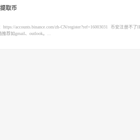
提取币
counts.binance.com/zh-CN/register?ref=16003031 币安注册不
mail、outlook。...