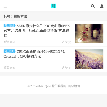
标签：挖掘方法
SEEK币是什么？POC硬盘币SEEK
网上赚钱
官方介绍说明，Seekchain挖矿挖掘方法教
程
阅读(180)
赞(
2
)
CELC币新的币种如何SOLO挖，
网上赚钱
Celestial币CPU挖掘方法
阅读(168)
赞(
1
)
© 2026-2026
Qubic挖矿教程网
网站地图