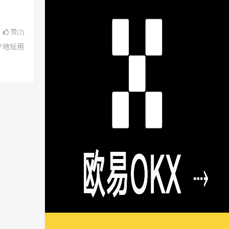
赞(
2
)
了IP地址用