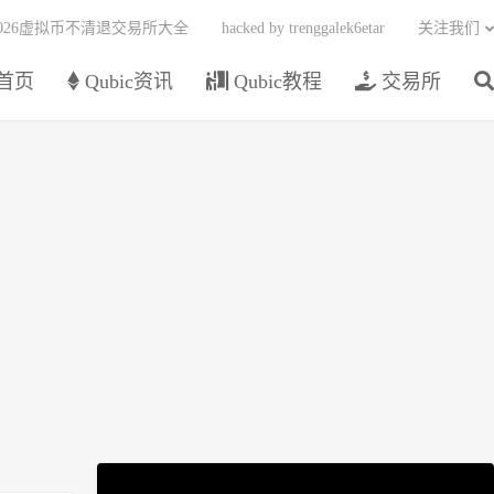
2026虚拟币不清退交易所大全
hacked by trenggalek6etar
关注我们
首页
Qubic资讯
Qubic教程
交易所