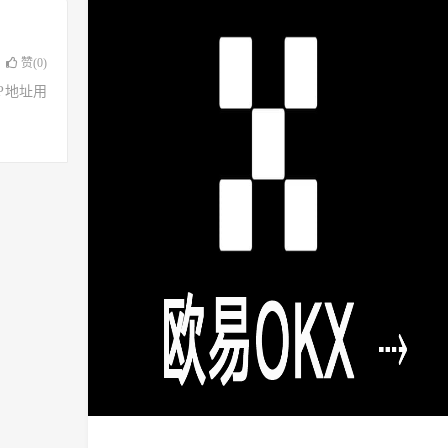
赞(
0
)
了IP地址用