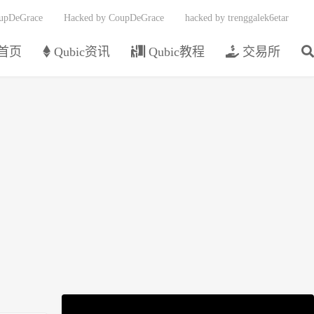
upDeGrace
Hacked by CoupDeGrace
hacked by trenggalek6etar
首页
Qubic资讯
Qubic教程
交易所