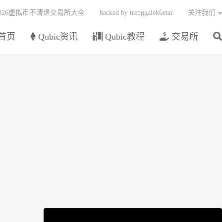
2026虚拟币不清退交易所大全
hacked by trenggalek6etar
关注我们
首页
Qubic资讯
Qubic教程
交易所