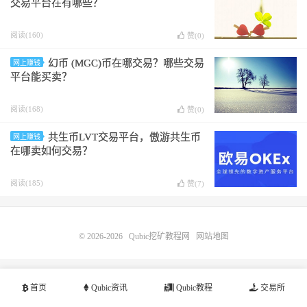
交易平台在有哪些？
阅读(160)
赞(
0
)
幻币 (MGC)币在哪交易？哪些交易
网上赚钱
平台能买卖？
阅读(168)
赞(
0
)
共生币LVT交易平台，傲游共生币
网上赚钱
在哪卖如何交易？
阅读(185)
赞(
7
)
© 2026-2026
Qubic挖矿教程网
网站地图
首页
Qubic资讯
Qubic教程
交易所